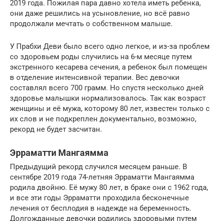
2019 года. Пожилая пара давно хотела иметь ребенка,
они даже решились на усыновление, но всё равно
продолжали мечтать о собственном малыше.
У Прабхи Деви было всего одно легкое, и из-за проблем
со здоровьем роды случились на 6-м месяце путем
экстренного кесарева сечения, а ребенок был помещен
в отделение интенсивной терапии. Вес девочки
составлял всего 700 грамм. Но спустя несколько дней
здоровье малышки нормализовалось. Так как возраст
женщины и её мужа, которому 80 лет, известен только с
их слов и не подкреплен документально, возможно,
рекорд не будет засчитан.
Эрраматти Мангаямма
Предыдущий рекорд случился месяцем раньше. В
сентябре 2019 года 74-летняя Эрраматти Мангаямма
родила двойню. Её мужу 80 лет, в браке они с 1962 года,
и все эти годы Эрраматти проходила бесконечные
лечения от бесплодия в надежде на беременность.
Долгожданные девочки родились здоровыми путем