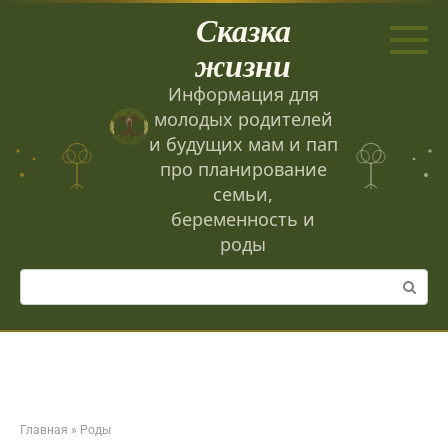
Перейти
Сказка
к
контенту
жизни
Информация для
молодых родителей
и будущих мам и пап
про планирование
семьи,
беременность и
роды
Поиск:
Главная
»
Роды