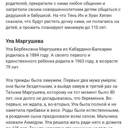
родителей, прекратили с ними любое общение и
запретили своим совершеннолетним детям общаться с
дедушкой и бабушкой. На что Тянь Ин и Хуан Хэпин
сказали, что будут растить дочку сами, не полагаясь на
детей, а прожить планируют минимум до 110 лет.
Ула Маргушева
Ула Бербековна Маргушева из Кабардино-Балкарии
родилась в 1884 году. А своего первого и
единственного ребенка родила в 1963 году, в возрасте
79 лет.
Ула трижды была замужем. Первые два мужа умерли,
они были бездетными, а выйдя замуж в третий раз за
Татыма Маргушева, которому на тот момент было 80
лет, она долго не догадывалась, что беременна. Во-
первых, не ждала, а, во-вторых, Ула была полной и не
заметила прибавки в весе. Роды были естественными,
а рождение сына праздновали всем селом. Мальчика
назвали Ахмедом. Ула решила жить ради него и дожила