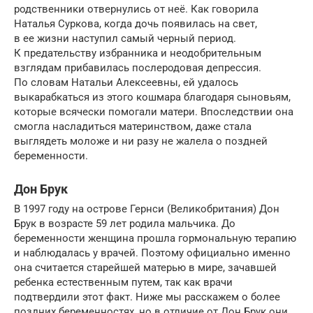
родственники отвернулись от неё. Как говорила
Наталья Суркова, когда дочь появилась на свет,
в ее жизни наступил самый черный период.
К предательству избранника и неодобрительным
взглядам прибавилась послеродовая депрессия.
По словам Натальи Алексеевны, ей удалось
выкарабкаться из этого кошмара благодаря сыновьям,
которые всячески помогали матери. Впоследствии она
смогла насладиться материнством, даже стала
выглядеть моложе и ни разу не жалела о поздней
беременности.
Дон Брук
В 1997 году на острове Гернси (Великобритания) Дон
Брук в возрасте 59 лет родила мальчика. До
беременности женщина прошла гормональную терапию
и наблюдалась у врачей. Поэтому официально именно
она считается старейшей матерью в мире, зачавшей
ребенка естественным путем, так как врачи
подтвердили этот факт. Ниже мы расскажем о более
поздних беременностях, но в отличие от Дон Брук они