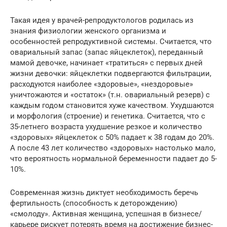
Такая идея у врачей-репродуктологов родилась из
знания физиологии женского организма и
особенностей репродуктивной системы. Считается, что
овариальный запас (запас яйцеклеток), переданный
мамой девочке, начинает «тратиться» с первых дней
жизни девочки: яйцеклетки подвергаются фильтрации,
расходуются наиболее «здоровые», «нездоровые»
уничтожаются и «остаток» (т.н. овариальный резерв) с
каждым годом становится хуже качеством. Ухудшаются
и морфология (строение) и генетика. Считается, что с
35-летнего возраста ухудшение резкое и количество
«здоровых» яйцеклеток с 50% падает к 38 годам до 20%.
А после 43 лет количество «здоровых» настолько мало,
что вероятность нормальной беременности падает до 5-
10%.
Современная жизнь диктует необходимость беречь
фертильность (способность к деторождению)
«смолоду». Активная женщина, успешная в бизнесе/
карьере рискует потерять время на достижение бизнес-