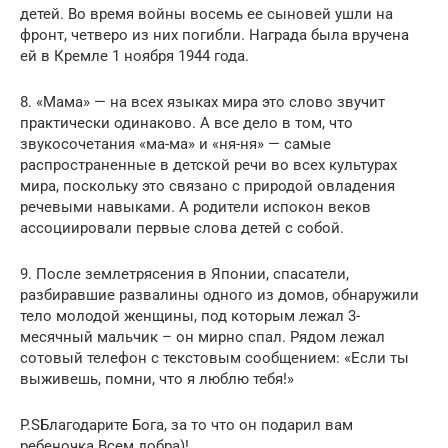
детей. Во время войны восемь ее сыновей ушли на
фронт, четверо из них погибли. Награда была вручена
ей в Кремле 1 ноября 1944 года.
8. «Мама» — на всех языках мира это слово звучит
практически одинаково. А все дело в том, что
звукосочетания «ма-ма» и «ня-ня» — самые
распространенные в детской речи во всех культурах
мира, поскольку это связано с природой овладения
речевыми навыками. А родители испокон веков
ассоциировали первые слова детей с собой.
9. После землетрясения в Японии, спасатели,
разбиравшие развалины одного из домов, обнаружили
тело молодой женщины, под которым лежал 3-
месячный мальчик – он мирно спал. Рядом лежал
сотовый телефон с текстовым сообщением: «Если ты
выживешь, помни, что я люблю тебя!»
P.SБлагодарите Бога, за то что он подарил вам
ребеночка.Всем добра)!