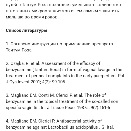
путей с Тантум Роза позволяет уменьшить количество
патогенных микроорганизмов и тем самым защитить
малыша во время родов.
Список литературы
1. Согласно инструкции по применению препарата
Тантум Роза
2. Czajka, R. et al. Assessment of the efficacy of
benzydamine (Tantum Rosa) in form of vaginal lavage in the
treatment of perineal complaints in the early puerperium. Pol
J Gyn Invest 2001; 4(2): 99-105
3. Magliano EM, Conti M, Clerici P, et al. The role of
benzydamine in the topical treatment of the so-called non
specific vaginitis. Int J Tissue Reac. 1987a; 9(2):151-6
4. Magliano EM, Clerici P. Antibacterial activity of
benzydamine against Lactobacillus acido­philus . G. Ital.