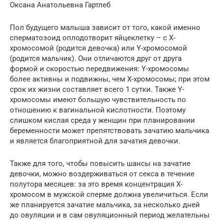
Оксана Анатольевна Гартлеб
Пол будущего малыша зависит от того, какой именно
сперматозоид оплодотворит яйцеклетку – с X-
хромосомой (родится девочка) или Y-хромосомой
(родится мальчик). Они отличаются друг от друга
формой и скоростью передвижения: Y-хромосомы
более активны и подвижны, чем X-хромосомы; при этом
срок их жизни составляет всего 1 сутки. Также Y-
хромосомы имеют большую чувствительность по
отношению к вагинальной кислотности. Поэтому
слишком кислая среда у женщин при планировании
беременности может препятствовать зачатию мальчика
и является благоприятной для зачатия девочки.
Также для того, чтобы повысить шансы на зачатие
девочки, можно воздерживаться от секса в течение
полутора месяцев: за это время концентрация X-
хромосом в мужской сперме должна увеличиться. Если
же планируется зачатие мальчика, за несколько дней
до овуляции и в сам овуляционный период желательны