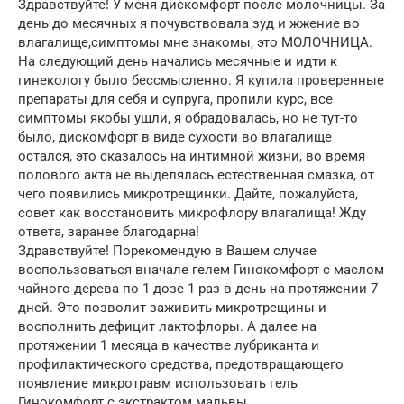
Здравствуйте! У меня дискомфорт после молочницы. За
день до месячных я почувствовала зуд и жжение во
влагалище,симптомы мне знакомы, это МОЛОЧНИЦА.
На следующий день начались месячные и идти к
гинекологу было бессмысленно. Я купила проверенные
препараты для себя и супруга, пропили курс, все
симптомы якобы ушли, я обрадовалась, но не тут-то
было, дискомфорт в виде сухости во влагалище
остался, это сказалось на интимной жизни, во время
полового акта не выделялась естественная смазка, от
чего появились микротрещинки. Дайте, пожалуйста,
совет как восстановить микрофлору влагалища! Жду
ответа, заранее благодарна!
Здравствуйте! Порекомендую в Вашем случае
воспользоваться вначале гелем Гинокомфорт с маслом
чайного дерева по 1 дозе 1 раз в день на протяжении 7
дней. Это позволит заживить микротрещины и
восполнить дефицит лактофлоры. А далее на
протяжении 1 месяца в качестве лубриканта и
профилактического средства, предотвращающего
появление микротравм использовать гель
Гинокомфорт с экстрактом мальвы.