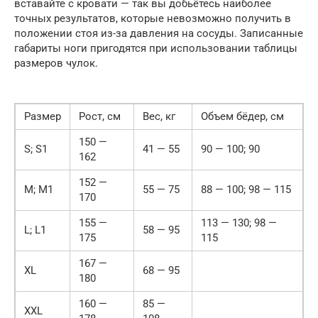
вставайте с кровати — так вы добьётесь наиболее
точных результатов, которые невозможно получить в
положении стоя из-за давления на сосуды. Записанные
габариты ноги пригодятся при использовании таблицы
размеров чулок.
Размер
Рост, см
Вес, кг
Объем бёдер, см
150 —
S; S1
41 — 55
90 — 100; 90
162
152 —
M; M1
55 — 75
88 — 100; 98 — 115
170
155 —
113 — 130; 98 —
L; L1
58 — 95
175
115
167 —
XL
68 — 95
180
160 —
85 —
XXL