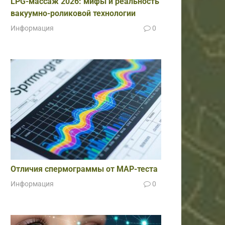
LPG-массаж 2026: мифы и реальность
вакуумно-роликовой технологии
Информация
0
Отличия спермограммы от МАР-теста
Информация
0