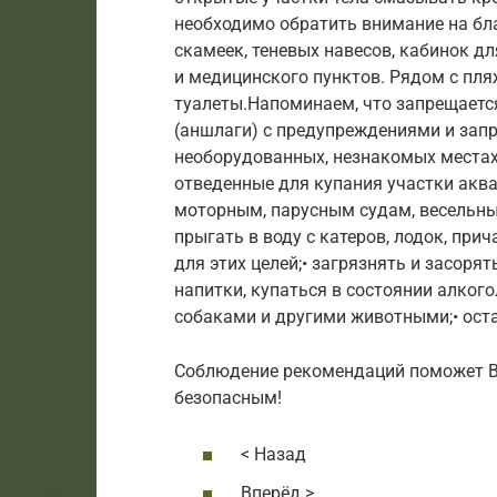
необходимо обратить внимание на бл
скамеек, теневых навесов, кабинок д
и медицинского пунктов. Рядом с п
туалеты.Напоминаем, что запрещается
(аншлаги) с предупреждениями и зап
необорудованных, незнакомых местах
отведенные для купания участки аква
моторным, парусным судам, весельны
прыгать в воду с катеров, лодок, при
для этих целей;• загрязнять и засоря
напитки, купаться в состоянии алкого
собаками и другими животными;• ост
Соблюдение рекомендаций поможет Ва
безопасным!
< Назад
Вперёд >