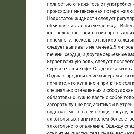
полностью откажитесь от употреблен
происходит интенсивная потеря жидк
Недостаток жидкости следует регуля
обычная чистая питьевая вода. Избег
как велик риск появления простудны
понемногу: несколько глотков каждые
следует выпивать не менее 2,5 литров
печени, сердца, и другие серьезные з
играет важную роль, следует посовет
черного чая и кофе. Сладкие соки и 
Отдайте предпочтение минеральной во
помните, что купание и принятие сол
специально отведенных и оборудованн
обязательно нужно взять с собой голо
загорать лучше под зонтиком в утрен
водоема, мыть в ней овощи, посуду, п
алкогольных напитков, тем более стр
алкогольного опьянения. Одежду след
открытые участки тела смазывать кр