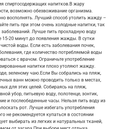
ия спиртосодержащих напитков.В жару
ости, возможно обезвоживание организма.
рно восполнять. Лучший способ утолить жажду –
айте пить при этом очень холодные напитки, так
х заболеваний. Лучше пить прохладную воду
 15-20 минут до появления жажды. В сутки
 чистой воды. Если есть заболевания почек,
аболевания, где количество потребляемой воды
оваться с врачом. Ограничьте употребление
газированные напитки плохо утоляют жажду.
де, зеленому чаю.Если Вы собрались на пляж,
нечных ванн можно проводить только в местах,
ых для этих целей. Собираясь на пляж,
вной убор, питьевую воду, полотенце, зонтик,
ние и послеобеденные часы. Нельзя пить воду из
олоскать рот. Лучше избегать употребления
ого не рекомендуется купаться в состоянии
ует выбирать из легких и натуральных тканей,
емом от загара.При выборе мест отдыха