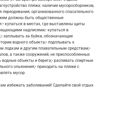
агоустройство пляжа: наличие мусоросборников,
ля переодевания, организованного спасательного
ляжем должны быть общественные
:• купаться в местах, где выставлены щиты
рещающими надписями;• купаться в
;• заплывать за буйки, обозначающие
тории водного объекта;• подплывать к
м лодкам и другим плавательным средствам;•
чалов, а также сооружений, не приспособленных
ть водные объекты и берега;• распивать спиртные
льного опьянения;• приходить на пляжи с
авлять мусор.
м избежать заболеваний! Сделайте свой отдых