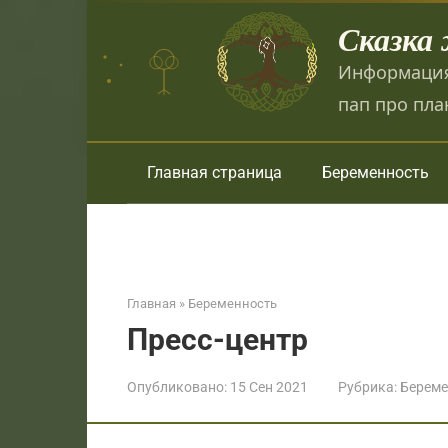
Перейти
Сказка
к
контенту
Информация
пап про пла
Главная страница
Беременность
Главная
»
Беременность
Пресс-центр
Опубликовано:
15 Сен 2021
Рубрика:
Береме