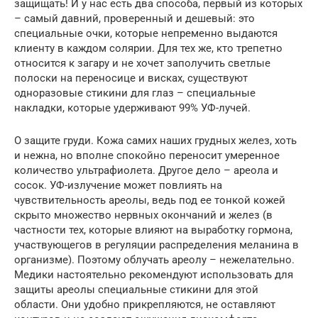
защищать! И у нас есть два способа, первый из которых
– самый давний, проверенный и дешевый: это
специальные очки, которые непременно выдаются
клиенту в каждом солярии. Для тех же, кто трепетно
относится к загару и не хочет заполучить светлые
полоски на переносице и висках, существуют
одноразовые стикини для глаз – специальные
накладки, которые удерживают 99% УФ-лучей.
О защите груди. Кожа самих наших грудных желез, хоть
и нежна, но вполне спокойно переносит умеренное
количество ультрафиолета. Другое дело – ареола и
сосок
.
УФ-излучение может повлиять на
чувствительность ареолы, ведь под ее тонкой кожей
скрыто множество нервных окончаний и желез (в
частности тех, которые влияют на выработку гормона,
участвующегов в регуляции распределения меланина в
организме). Поэтому облучать ареолу – нежелательно.
Медики настоятельно рекомендуют использовать для
защиты ареолы специальные стикини для этой
области. Они удобно прикрепляются, не оставляют