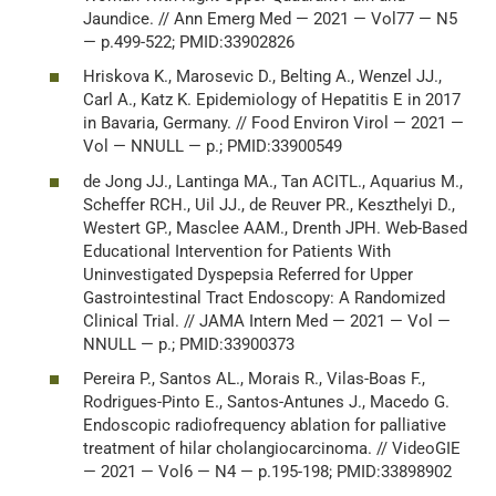
Jaundice. // Ann Emerg Med — 2021 — Vol77 — N5
— p.499-522; PMID:33902826
Hriskova K., Marosevic D., Belting A., Wenzel JJ.,
Carl A., Katz K. Epidemiology of Hepatitis E in 2017
in Bavaria, Germany. // Food Environ Virol — 2021 —
Vol — NNULL — p.; PMID:33900549
de Jong JJ., Lantinga MA., Tan ACITL., Aquarius M.,
Scheffer RCH., Uil JJ., de Reuver PR., Keszthelyi D.,
Westert GP., Masclee AAM., Drenth JPH. Web-Based
Educational Intervention for Patients With
Uninvestigated Dyspepsia Referred for Upper
Gastrointestinal Tract Endoscopy: A Randomized
Clinical Trial. // JAMA Intern Med — 2021 — Vol —
NNULL — p.; PMID:33900373
Pereira P., Santos AL., Morais R., Vilas-Boas F.,
Rodrigues-Pinto E., Santos-Antunes J., Macedo G.
Endoscopic radiofrequency ablation for palliative
treatment of hilar cholangiocarcinoma. // VideoGIE
— 2021 — Vol6 — N4 — p.195-198; PMID:33898902