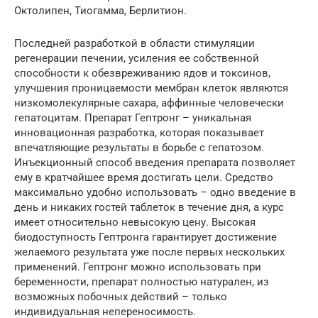
Октолипен, Тиогамма, Берлитион.
Последней разработкой в области стимуляции
регенерации печении, усиления ее собственной
способности к обезвреживанию ядов и токсинов,
улучшения проницаемости мембран клеток являются
низкомолекулярные сахара, аффинные человечески
гепатоцитам. Препарат Гептронг – уникальная
инновационная разработка, которая показывает
впечатляющие результаты в борьбе с гепатозом.
Инъекционный способ введения препарата позволяет
ему в кратчайшее время достигать цели. Средство
максимально удобно использовать – одно введение в
день и никаких гостей таблеток в течение дня, а курс
имеет относительно невысокую цену. Высокая
биодоступность Гептронга гарантирует достижение
желаемого результата уже после первых нескольких
применений. Гептронг можно использовать при
беременности, препарат полностью натурален, из
возможных побочных действий – только
индивидуальная непереносимость.