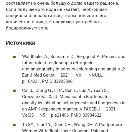
составляет не очень большую долю нашего рациона.
Если получаемого йода не хватает, необходимо
специально позаботиться, чтобы повысить его
количество в пище, – например, употреблять
йодированную соль.
Источники
Waldthaler A., Schramm C., Bergquist A. Present and
future role of endoscopic retrograde
cholangiography in primary sclerosing cholangitis. //
Eur J Med Genet — 2021 — Vol — NNULL —
p.104231; PMID:33905896
Cai J., Qiong G., Li C., Sun L., Luo Y., Yuan S.,
Gonzalez FJ., Xu J. Manassantin B attenuates
obesity by inhibiting adipogenesis and lipogenesis in
an AMPK dependent manner. // FASEB J — 2021 —
Vol35 — N5 — p.e21496; PMID:33904622
Tu SY., Tsai TY., Chen CH., Wong CH. A Postpartum
Woman With Right Upper Quadrant Pain and