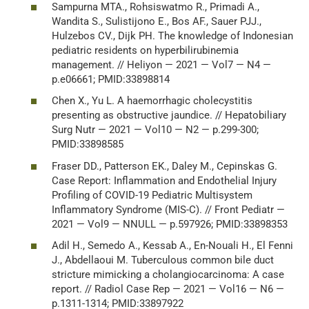
Sampurna MTA., Rohsiswatmo R., Primadi A.,
Wandita S., Sulistijono E., Bos AF., Sauer PJJ.,
Hulzebos CV., Dijk PH. The knowledge of Indonesian
pediatric residents on hyperbilirubinemia
management. // Heliyon — 2021 — Vol7 — N4 —
p.e06661; PMID:33898814
Chen X., Yu L. A haemorrhagic cholecystitis
presenting as obstructive jaundice. // Hepatobiliary
Surg Nutr — 2021 — Vol10 — N2 — p.299-300;
PMID:33898585
Fraser DD., Patterson EK., Daley M., Cepinskas G.
Case Report: Inflammation and Endothelial Injury
Profiling of COVID-19 Pediatric Multisystem
Inflammatory Syndrome (MIS-C). // Front Pediatr —
2021 — Vol9 — NNULL — p.597926; PMID:33898353
Adil H., Semedo A., Kessab A., En-Nouali H., El Fenni
J., Abdellaoui M. Tuberculous common bile duct
stricture mimicking a cholangiocarcinoma: A case
report. // Radiol Case Rep — 2021 — Vol16 — N6 —
p.1311-1314; PMID:33897922