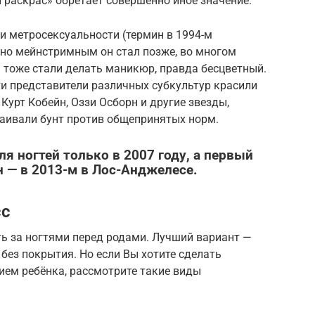
 раскрас» обретает совершенно иное значение.
еи метросексуальности (термин в 1994-м
но мейнстримным он стал позже, во многом
 тоже стали делать маникюр, правда бесцветный.
ти представители различных субкультур красили
 Курт Кобейн, Оззи Осборн и другие звезды,
раивали бунт против общепринятых норм.
ля ногтей
только в 2007 году, а первый
 — в 2013-м в Лос-Анджелесе.
сс
ь за ногтями перед родами. Лучший вариант —
без покрытия. Но если Вы хотите сделать
ем ребёнка, рассмотрите такие виды