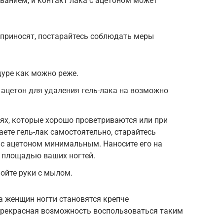
ванием, и контакт лака с ацетоном может
 приносят, постарайтесь соблюдать меры
дуре как можно реже.
ацетон для удаления гель-лака на возможно
ях, которые хорошо проветриваются или при
ете гель-лак самостоятельно, старайтесь
 с ацетоном минимальным. Наносите его на
с площадью ваших ногтей.
ойте руки с мылом.
а женщин ногти становятся крепче
ь прекрасная возможность воспользоваться таким