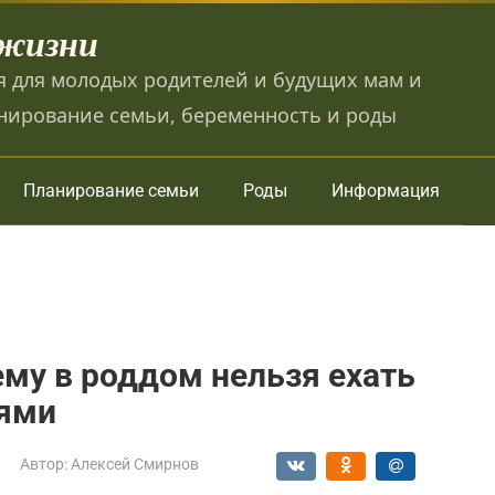
 жизни
 для молодых родителей и будущих мам и
нирование семьи, беременность и роды
Планирование семьи
Роды
Информация
ему в роддом нельзя ехать
тями
Автор:
Алексей Смирнов