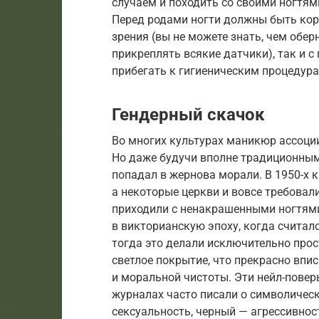
случаем и походить со своими ногтям
Перед родами ногти должны быть кор
зрения (вы не можете знать, чем обер
прикреплять всякие датчики), так и с
прибегать к гигиеническим процедура
Гендерный скачок
Во многих культурах маникюр ассоци
Но даже будучи вполне традиционным
попадал в жернова морали. В 1950-х 
а некоторые церкви и вовсе требова
приходили с ненакрашенными ногтями.
в викторианскую эпоху, когда считал
тогда это делали исключительно про
светлое покрытие, что прекрасно впи
и моральной чистоты. Эти нейл-повер
журналах часто писали о символическ
сексуальность, черный — агрессивнос