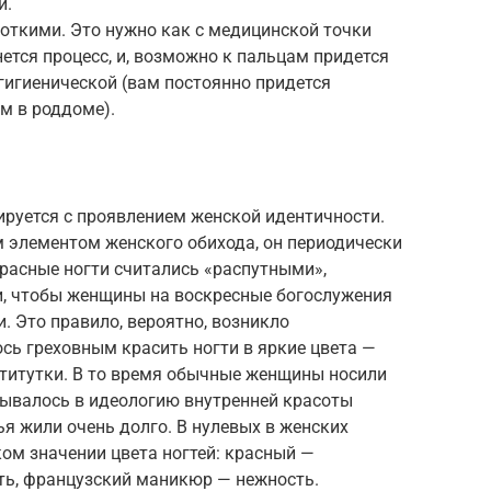
и.
откими. Это нужно как с медицинской точки
нется процесс, и, возможно к пальцам придется
 гигиенической (вам постоянно придется
м в роддоме).
ируется с проявлением женской идентичности.
 элементом женского обихода, он периодически
красные ногти считались «распутными»,
ли, чтобы женщины на воскресные богослужения
 Это правило, вероятно, возникло
ось греховным красить ногти в яркие цвета —
ститутки. В то время обычные женщины носили
сывалось в идеологию внутренней красоты
ья жили очень долго. В нулевых в женских
ом значении цвета ногтей: красный —
ть, французский маникюр — нежность.