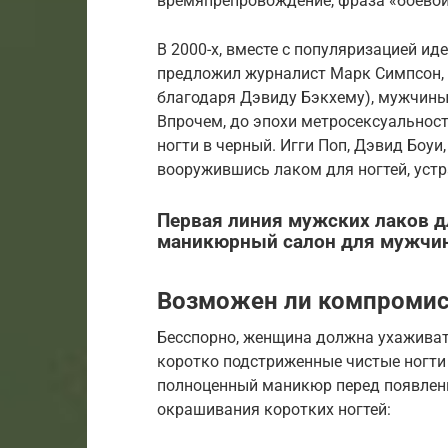
времяпрепровождение, фраза «боевой
В 2000-х, вместе с популяризацией ид
предложил журналист Марк Симпсон, 
благодаря Дэвиду Бэкхему), мужчины
Впрочем, до эпохи метросексуальнос
ногти в черный. Игги Поп, Дэвид Боуи,
вооружившись лаком для ногтей, уст
Первая линия мужских лаков д
маникюрный салон для мужчин
Возможен ли компроми
Бесспорно, женщина должна ухаживат
коротко подстриженные чистые ногти 
полноценный маникюр перед появлени
окрашивания коротких ногтей: