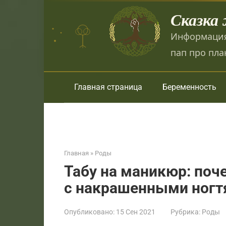
Перейти
Сказка
к
контенту
Информация
пап про пла
Главная страница
Беременность
Главная
»
Роды
Табу на маникюр: поч
с накрашенными ног
Опубликовано:
15 Сен 2021
Рубрика:
Роды