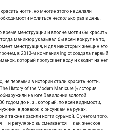
красить ногти, но многие этого не делали
еобходимости молиться несколько раз в день.
о время менструации и вполне могли бы красить
о тогда маникюр указывал бы всем вокруг на то,
омент менструация, и для некоторых женщин это
прочем, в 2013-м компания Inglot создала первый
ьманок, который пропускает воду и сводит на нет
.
, не первыми в истории стали красить ногти.
he History of the Modern Manicure («История
 обнаружили на юге Вавилонии золотой
 годом до н. э., который, по всей видимости,
ужчин: в довесок к рисункам на руках,
ни также красили ногти сурьмой. С учетом того,
я — и регулярно высмеивается — как женское