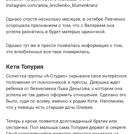
Instagram.com/anna_levchenko_blumenkranz
Однако спустя несколько месяцев, в октябре Левченко
огорошила признанием о том, что с Валерием она
успела разойтись и будет матерью одиночкой.
Однако тут же в прессе появилась информация о том,
что влюбленные все-таки помирились.
Кети Топурия
Солистка группы «А-Студио» скрывала свое интересное
положение от поклонников и прессы. Девушка ждет
ребенка от бизнесмена Льва Деньгова, с котором она
успела не так давно оформить отношения. Сделано это
было, судя по всему, именно к родам Кети. Напомним,
что у певицы есть старшая дочь Оливия.
Теперь у крохи появится долгожданный братик или
сестричка. Пол малыша сама Топурия держит в секрете.
Свой округлившийся животик артистка показала на