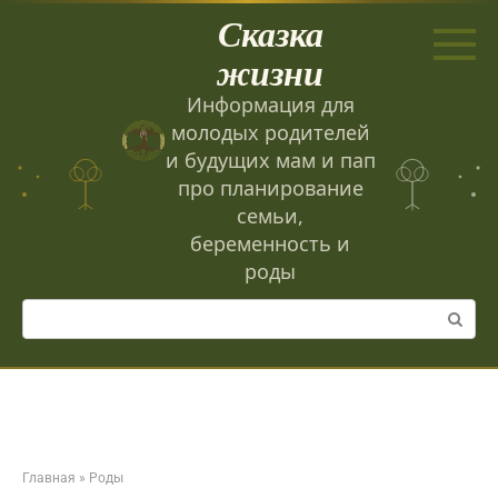
Перейти
Сказка
к
контенту
жизни
Информация для
молодых родителей
и будущих мам и пап
про планирование
семьи,
беременность и
роды
Поиск:
Главная
»
Роды